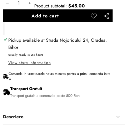
Product subtotal:
$45.00
Decrease
Increase
quantity
quantity
Add to cart
Add to
Share
wishlist
this
product
Pickup available at
Strada Nojoridului 24, Oradea,
Bihor
Usually ready in 24 hours
View store information
Comanda in urmatoarele
hours
minutes
pentru a primii comanda intre
si
Transport Gratuit
Transport gratuit la comenzile peste 500 Ron
Descriere