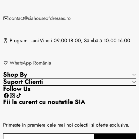
✉️
contact@siahouseofdresses.ro
Puteți returna marfa în termen de până la
14 zile
⏰ Program: Luni-Vineri 09:00-18:00, Sâmbătă 10:00-16:00
calendaristice
de la data primirii coletului.
Costurile de returnare sunt suportate de către
cumpărător.
💬 WhatsApp România
Shop By
Suport Clienti
Follow Us
Facebook
Instagram
TikTok
ambalajul original
Fii la curent cu noutatile SIA
Termenii și condițiile Sia
Primeste in premiera cele mai noi colectii si oferte exclusive.
Email