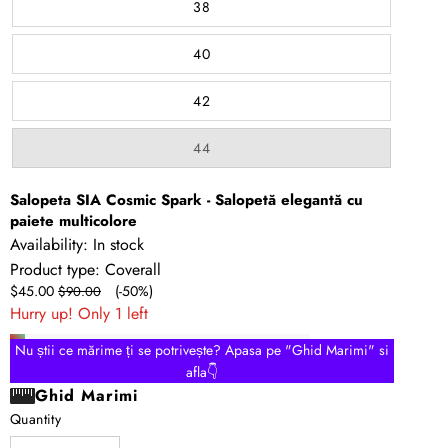
or
38
unavailable
40
42
Variant
44
sold
out
or
Salopeta SIA Cosmic Spark - Salopetă elegantă cu
unavailable
paiete multicolore
Availability:
In stock
Product type:
Coverall
Sale
Regular
$45.00
(-50%)
$90.00
price
price
Hurry up! Only 1 left
Nu știi ce mărime ți se potrivește? Apasa pe "Ghid Marimi" si
afla👇
Ghid Marimi
Quantity