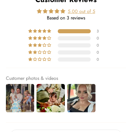
(Luni –
5.00 out of 5
Vineri 10:00-18:00)
Based on 3 reviews
3
0
0
0
0
14 zile lucrătoare
Customer photos & videos
Puteți returna marfa în termen de până la
14 zile
calendaristice
de la data primirii coletului.
Costurile de returnare sunt suportate de către