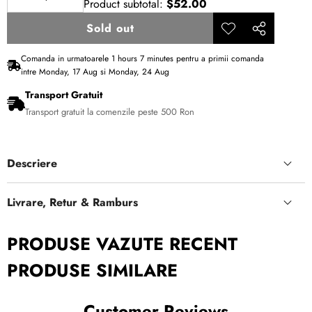
Product subtotal:
$52.00
Decrease
Increase
quantity
quantity
Sold out
Add to
Share
wishlist
this
Comanda in urmatoarele
1
hours
7
minutes
pentru a primii comanda
product
intre
Monday, 17 Aug
si
Monday, 24 Aug
Transport Gratuit
Transport gratuit la comenzile peste 500 Ron
Descriere
Livrare, Retur & Ramburs
PRODUSE VAZUTE RECENT
PRODUSE SIMILARE
Customer Reviews