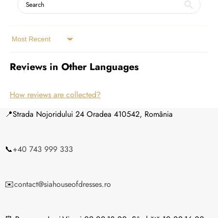
cumpărător.
Sort by
Reviews in Other Languages
ambalajul original
Termenii și condițiile Sia
How reviews are collected?
📍Strada Nojoridului 24 Oradea 410542, România
📞
+40 743 999 333
DESTINATAR
✉️
contact@siahouseofdresses.ro