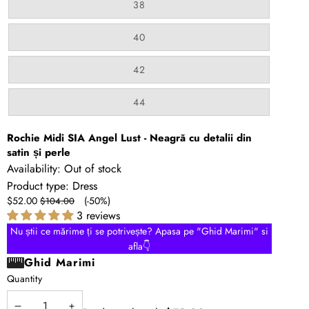
or
Variant
38
unavailable
sold
out
or
Variant
40
unavailable
sold
out
or
Variant
42
unavailable
sold
out
or
Variant
44
unavailable
sold
out
or
Rochie Midi SIA Angel Lust - Neagră cu detalii din
unavailable
satin și perle
Availability:
Out of stock
Product type:
Dress
Sale
Regular
$52.00
(-50%)
$104.00
price
price
3 reviews
Nu știi ce mărime ți se potrivește? Apasa pe "Ghid Marimi" si
afla👇
Ghid Marimi
Quantity